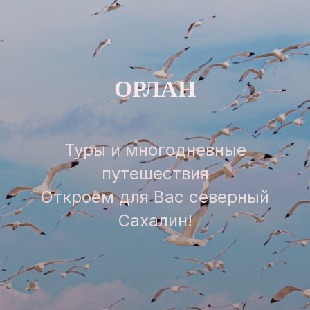
ОРЛАН
Туры и многодневные
путешествия
Откроем для Вас северный
Сахалин!