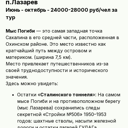
п.Лазарев
Июнь - октябрь - 24000-28000 руб/чел за
тур
Мыс Погиби
— это самая западная точка
Сахалина в его средней части, расположенная в
Охинском районе. Это место известно как
кратчайший путь между островом и
материком. (ширина 7,5 км).
Место привлекает путешественников из-за
своей труднодоступности и исторического
значения.
Здесь можно увидеть:
Остатки «
Сталинского тоннеля
»: На самом
мысе Погиби и на противоположном берегу
(мыс Лазарева) сохранились следы
секретной «Стройки №506» 1950–1953
годов: шахтные стволы, насыпи железной
дороги и остатки лагерей ГУЛАГа.