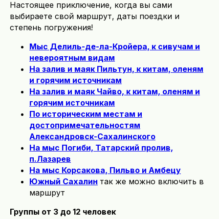
Настоящее приключение, когда вы сами
выбираете свой маршрут, даты поездки и
степень погружения!
Мыс Делиль-де-ла-Кройера, к сивучам и
невероятным видам
На залив и маяк Пильтун, к китам, оленям
и горячим источникам
На залив и маяк Чайво, к китам, оленям и
горячим источникам
По историческим местам и
достопримечательностям
Александровск-Сахалинского
На мыс Погиби, Татарский пролив,
п.Лазарев
На мыс Корсакова, Пильво и Амбецу
Южный Сахалин
так же можно включить в
маршрут
Группы от 3 до 12 человек